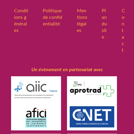
Condit
Politique
Men
Pl
C
ions g
de confid
tions
an
o
énéral
entialité
légal
du
n
es
es
sit
t
e
a
c
t
Un évènement en partenariat avec