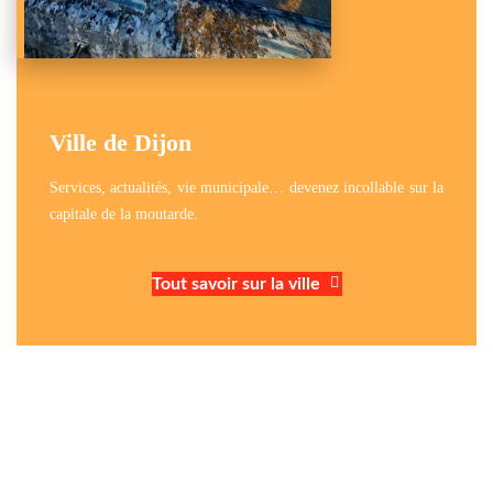
Ville de Dijon
Services, actualités, vie municipale… devenez incollable sur la
capitale de la moutarde.
Tout savoir sur la ville