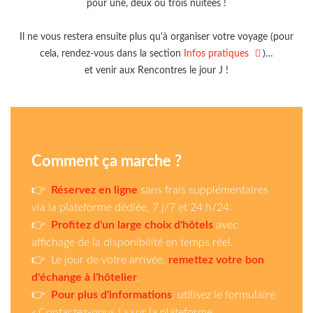
pour une, deux ou trois nuitées !
Il ne vous restera ensuite plus qu'à organiser votre voyage (pour
cela, rendez-vous dans la section
Infos pratiques
)…
et venir aux Rencontres le jour J !
Comment ça marche ?
👉
Réservez en ligne
sans frais supplémentaires
via la plateforme dédiée, 7 j/7 et 24 h/24.
👉
Profitez d'un large choix d'hôtels
avec
affichage de la disponibilité en temps réel.
👉 Le jour de votre arrivée,
remettez votre bon
d'échange à l'hôtelier
.
👉
Pour plus d'informations
, utilisez le
formulaire
« Contactez-nous ! »
sur la plateforme.